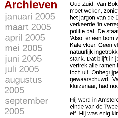
Archieven
Oud Zuid. Van Bokh
moet weken, zonie
januari 2005
het jargon van de D
verkeerde 'in verr
maart 2005
politie dat. De sta
april 2005
'Alsof er een bom 
Kale vloer. Geen v
mei 2005
natuurlijk ingetrok
juni 2005
stank. Dat blijft in
vertrek alle ramen 
juli 2005
toch uit. Onbegrijp
augustus
gewaarschuwd.' Van
kluizenaar, had noo
2005
september
Hij werd in Amster
einde van de Twee
2005
elf. Hij was enig ki