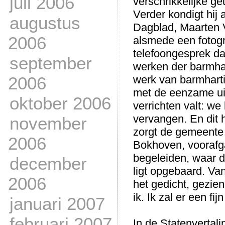
juli 2006
verschrikkelijke geu
Verder kondigt hij
augustus
Dagblad, Maarten V
2006
alsmede een fotogr
telefoongesprek da
september
werken der barmhart
2006
werk van barmhartig
met de eenzame uit
oktober 2006
verrichten valt: we
vervangen. En dit 
november
zorgt de gemeente a
2006
Bokhoven, voorafga
begeleiden, waar de
december
ligt opgebaard. Va
2006
het gedicht, gezien
ik. Ik zal er een fi
januari 2007
februari 2007
In de Statenvertalin