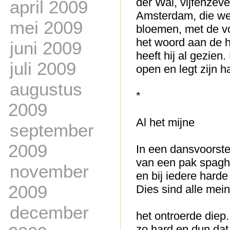
der Wal, vijfenzeve
april 2009
Amsterdam, die we
mei 2009
bloemen, met de vo
het woord aan de h
juni 2009
heeft hij al gezien.
juli 2009
open en legt zijn h
augustus
*
2009
Al het mijne
september
2009
In een dansvoorste
van een pak spaghe
november
en bij iedere harde 
2009
Dies sind alle mei
december
het ontroerde diep.
zo hard en dun dat