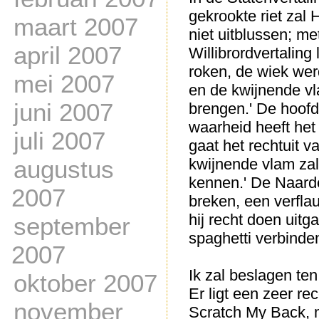
gekrookte riet zal 
maart 2007
niet uitblussen; me
april 2007
Willibrordvertalin
roken, de wiek werd
mei 2007
en de kwijnende vlas
juni 2007
brengen.' De hoofd
waarheid heeft het
juli 2007
gaat het rechtuit va
augustus
kwijnende vlam zal 
kennen.' De Naarden
2007
breken, een verflau
hij recht doen uit
september
spaghetti verbinde
2007
Ik zal beslagen ten
oktober 2007
Er ligt een zeer r
november
Scratch My Back, m