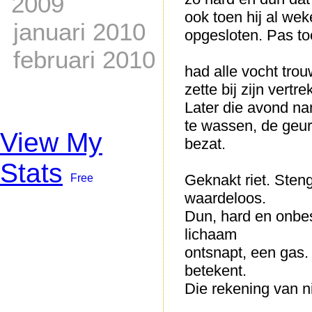
2009
ook toen hij al wek
januari 2010
opgesloten. Pas to
februari 2010
had alle vocht tr
zette bij zijn vertr
Later die avond na
te wassen, de geu
View My
bezat.
Stats
Geknakt riet. Steng
waardeloos.
Dun, hard en onbesp
lichaam
ontsnapt, een gas.
betekent.
Die rekening van n