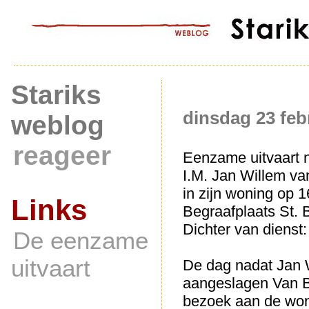
Stariks
dinsdag 23 feb
weblog
reageer
Eenzame uitvaart
I.M. Jan Willem va
in zijn woning op 1
Links
Begraafplaats St. B
Dichter van dienst: 
De eenzame
uitvaart
De dag nadat Jan 
aangeslagen Van Bo
bezoek aan de woni