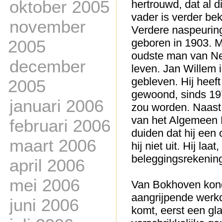
oktober 2005
hertrouwd, dat al d
vader is verder be
november
Verdere naspeuring
2005
geboren in 1903. M
oudste man van Ned
december
leven. Jan Willem i
gebleven. Hij heef
2005
gewoond, sinds 197
januari 2006
zou worden. Naast
van het Algemeen 
februari 2006
duiden dat hij een
maart 2006
hij niet uit. Hij la
beleggingsrekening
april 2006
mei 2006
Van Bokhoven kondi
aangrijpende werkd
juni 2006
komt, eerst een gla