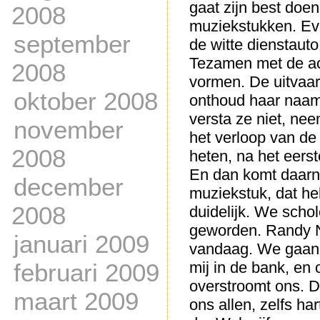
gaat zijn best doe
2008
muziekstukken. Eve
september
de witte dienstauto
Tezamen met de ac
2008
vormen. De uitvaart
oktober 2008
onthoud haar naam 
versta ze niet, ne
november
het verloop van de
2008
heten, na het eers
En dan komt daarna
december
muziekstuk, dat heb
2008
duidelijk. We scho
geworden. Randy N
januari 2009
vandaag. We gaan n
februari 2009
mij in de bank, en 
overstroomt ons. Da
maart 2009
ons allen, zelfs ha