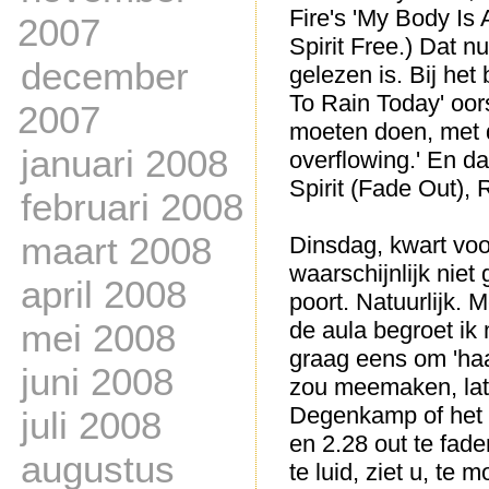
Fire's 'My Body Is
2007
Spirit Free.) Dat n
december
gelezen is. Bij het
To Rain Today' oo
2007
moeten doen, met d
januari 2008
overflowing.' En d
Spirit (Fade Out),
februari 2008
maart 2008
Dinsdag, kwart voo
waarschijnlijk nie
april 2008
poort. Natuurlijk.
mei 2008
de aula begroet i
graag eens om 'ha
juni 2008
zou meemaken, lat
Degenkamp of het m
juli 2008
en 2.28 out te fad
augustus
te luid, ziet u, te